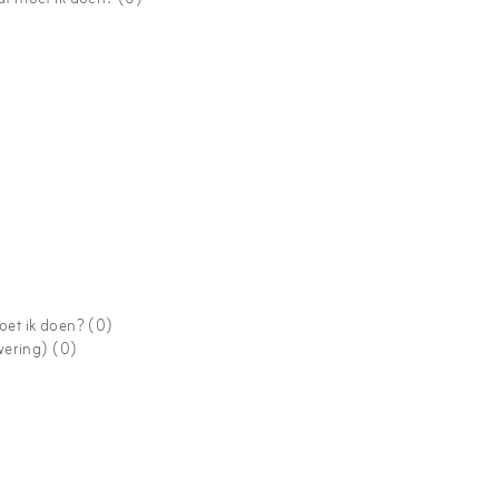
oet ik doen?
(0)
evering)
(0)