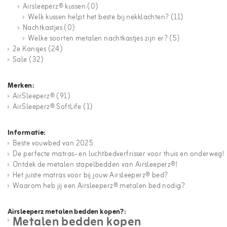
Airsleeperz® kussen
(0)
Welk kussen helpt het beste bij nekklachten?
(11)
Nachtkastjes
(0)
Welke soorten metalen nachtkastjes zijn er?
(5)
2e Kansjes
(24)
Sale
(32)
Merken:
AirSleeperz®
(91)
AirSleeperz® SoftLife
(1)
Informatie:
Beste vouwbed van 2025
De perfecte matras- en luchtbedverfrisser voor thuis en onderweg!
Ontdek de metalen stapelbedden van Airsleeperz®!
Het juiste matras voor bij jouw Airsleeperz® bed?
Waarom heb jij een Airsleeperz® metalen bed nodig?
Airsleeperz metalen bedden kopen?:
Metalen bedden kopen