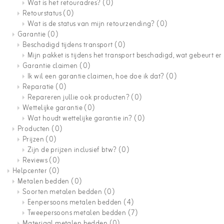
Wat is het retouradres?
(0)
Retourstatus
(0)
Wat is de status van mijn retourzending?
(0)
Garantie
(0)
Beschadigd tijdens transport
(0)
Mijn pakket is tijdens het transport beschadigd, wat gebeurt e
Garantie claimen
(0)
Ik wil een garantie claimen, hoe doe ik dat?
(0)
Reparatie
(0)
Repareren jullie ook producten?
(0)
Wettelijke garantie
(0)
Wat houdt wettelijke garantie in?
(0)
Producten
(0)
Prijzen
(0)
Zijn de prijzen inclusief btw?
(0)
Reviews
(0)
Helpcenter
(0)
Metalen bedden
(0)
Soorten metalen bedden
(0)
Eenpersoons metalen bedden
(4)
Tweepersoons metalen bedden
(7)
Materiaal metalen bedden
(0)