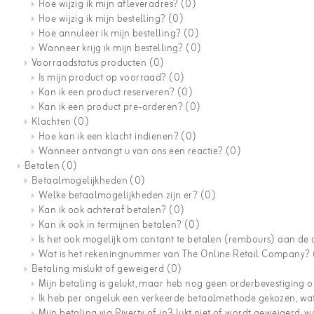
Hoe wijzig ik mijn afleveradres?
(0)
Hoe wijzig ik mijn bestelling?
(0)
Hoe annuleer ik mijn bestelling?
(0)
Wanneer krijg ik mijn bestelling?
(0)
Voorraadstatus producten
(0)
Is mijn product op voorraad?
(0)
Kan ik een product reserveren?
(0)
Kan ik een product pre-orderen?
(0)
Klachten
(0)
Hoe kan ik een klacht indienen?
(0)
Wanneer ontvangt u van ons een reactie?
(0)
Betalen
(0)
Betaalmogelijkheden
(0)
Welke betaalmogelijkheden zijn er?
(0)
Kan ik ook achteraf betalen?
(0)
Kan ik ook in termijnen betalen?
(0)
Is het ook mogelijk om contant te betalen (rembours) aan de
Wat is het rekeningnummer van The Online Retail Company?
Betaling mislukt of geweigerd
(0)
Mijn betaling is gelukt, maar heb nog geen orderbevestiging
Ik heb per ongeluk een verkeerde betaalmethode gekozen, wa
Mijn betaling via Riverty of in3 lukt niet of wordt geweigerd, 