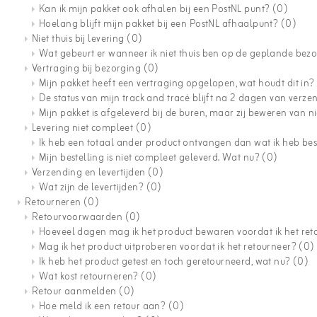
Kan ik mijn pakket ook afhalen bij een PostNL punt?
(0)
Hoelang blijft mijn pakket bij een PostNL afhaalpunt?
(0)
Niet thuis bij levering
(0)
Wat gebeurt er wanneer ik niet thuis ben op de geplande be
Vertraging bij bezorging
(0)
Mijn pakket heeft een vertraging opgelopen, wat houdt dit in
De status van mijn track and tracé blijft na 2 dagen van verz
Mijn pakket is afgeleverd bij de buren, maar zij beweren van n
Levering niet compleet
(0)
Ik heb een totaal ander product ontvangen dan wat ik heb be
Mijn bestelling is niet compleet geleverd. Wat nu?
(0)
Verzending en levertijden
(0)
Wat zijn de levertijden?
(0)
Retourneren
(0)
Retourvoorwaarden
(0)
Hoeveel dagen mag ik het product bewaren voordat ik het re
Mag ik het product uitproberen voordat ik het retourneer?
(0)
Ik heb het product getest en toch geretourneerd, wat nu?
(0)
Wat kost retourneren?
(0)
Retour aanmelden
(0)
Hoe meld ik een retour aan?
(0)