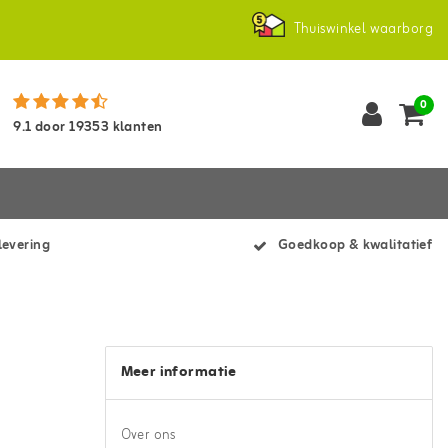
Thuiswinkel waarborg
0
9.1
door
19353
klanten
levering
Goedkoop & kwalitatief
Meer informatie
Over ons