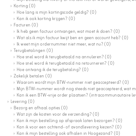
Korting
(0)
Hoe lang is mijn kortingscode geldig?
(0)
Kan ik ook korting krijgen?
(0)
Facturen
(0)
Ik heb geen factuur ontvangen, wat moet ik doen?
(0)
Wat als ik mijn factuur kwijt ben en geen account heb?
(0)
Ik weet mijn ordernummer niet meer, wat nu?
(0)
Terugbetalingen
(0)
Hoe snel word ik terugbetaald na annuleren?
(0)
Hoe snel word ik terugbetaald na retourneren?
(0)
Hoe ontvang ik de terugbetaling?
(0)
Zakelijk betalen
(0)
Waarom wordt mijn BTW-nummer niet geaccepteerd?
(0)
Mijn BTW-nummer wordt nog steeds niet geaccepteerd, wat m
Kan ik een BTW-vrije order plaatsen? (intracommunautaire l
Levering
(0)
Bezorg en afhaal opties
(0)
Wat zijn de kosten voor de verzending?
(0)
Kan ik mijn bestelling op afspraak laten bezorgen?
(0)
Kan ik voor een ochtend- of avondlevering kiezen?
(0)
Kan ik mijn bestelling ook afhalen in Hoogezand?
(0)