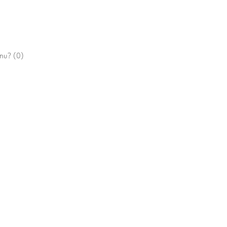
r nu?
(0)