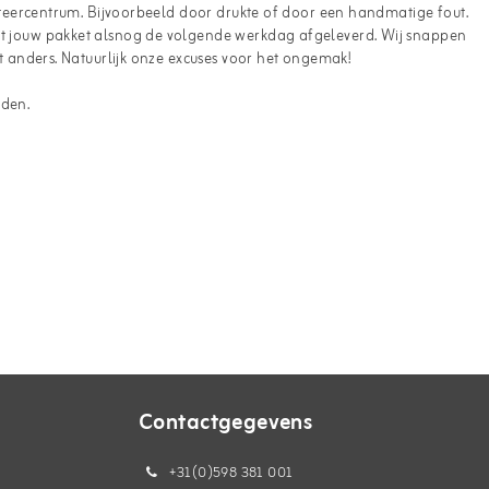
sorteercentrum. Bijvoorbeeld door drukte of door een handmatige fout.
rdt jouw pakket alsnog de volgende werkdag afgeleverd. Wij snappen
et anders. Natuurlijk onze excuses voor het ongemak!
uden.
Contactgegevens
+31(0)598 381 001