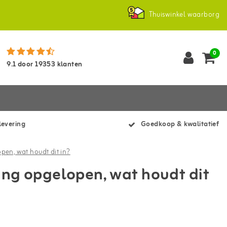
Thuiswinkel waarborg
0
9.1
door
19353
klanten
levering
Goedkoop & kwalitatief
pen, wat houdt dit in?
ing opgelopen, wat houdt dit