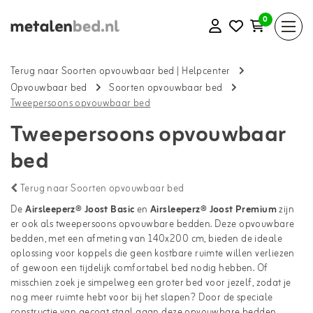
0
Terug naar Soorten opvouwbaar bed
|
Helpcenter
Opvouwbaar bed
Soorten opvouwbaar bed
Tweepersoons opvouwbaar bed
Tweepersoons opvouwbaar
bed
Terug naar Soorten opvouwbaar bed
De
Airsleeperz® Joost Basic
en
Airsleeperz® Joost Premium
zijn
er ook als tweepersoons opvouwbare bedden. Deze opvouwbare
bedden, met een afmeting van 140x200 cm, bieden de ideale
oplossing voor koppels die geen kostbare ruimte willen verliezen
of gewoon een tijdelijk comfortabel bed nodig hebben. Of
misschien zoek je simpelweg een groter bed voor jezelf, zodat je
nog meer ruimte hebt voor bij het slapen? Door de speciale
constructie van gecoat staal gaan deze opvouwbare bedden