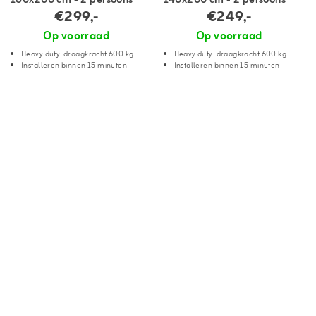
160x200 cm - 2 persoons
140x200 cm - 2 persoons
€299,-
€249,-
Op voorraad
Op voorraad
Heavy duty: draagkracht 600 kg
Heavy duty: draagkracht 600 kg
Installeren binnen 15 minuten
Installeren binnen 15 minuten