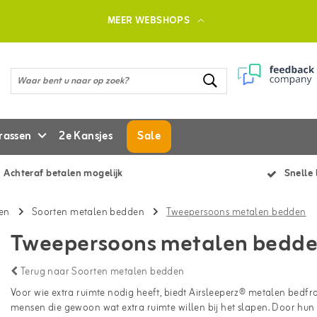
MEER WEBSHOPS
rassen
2e Kansjes
Sale
Achteraf betalen mogelijk
Snelle 
en
Soorten metalen bedden
Tweepersoons metalen bedden
Tweepersoons metalen bedd
Terug naar Soorten metalen bedden
Voor wie extra ruimte nodig heeft, biedt Airsleeperz® metalen bedf
mensen die gewoon wat extra ruimte willen bij het slapen. Door h