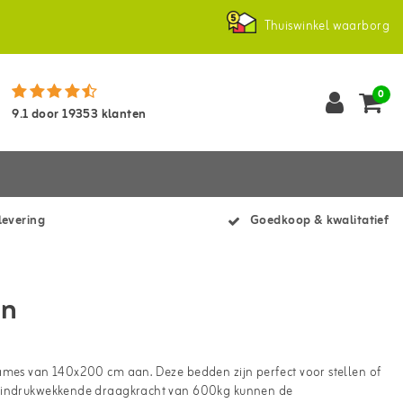
Thuiswinkel waarborg
0
9.1
door
19353
klanten
levering
Goedkoop & kwalitatief
en
rames van 140x200 cm aan. Deze bedden zijn perfect voor stellen of
un indrukwekkende draagkracht van 600kg kunnen de