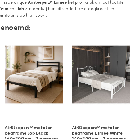
n is de chique
Airsleeperz® Esmee
het pronkstuk om dat laatste
 Teun
en
-Job
zijn dankzij hun uitzonderlijke draagkracht en
mte en stabiliteit zoekt.
n genoemd:
AirSleeperz® metalen
AirSleeperz® metalen
bedframe Job Black
bedframe Esmee White