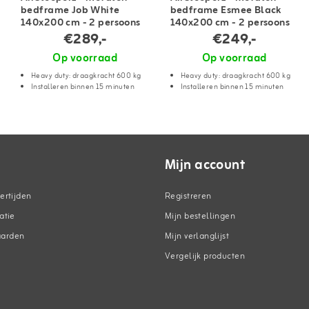
bedframe Job White
bedframe Esmee Black
140x200 cm - 2 persoons
140x200 cm - 2 persoons
€289,-
€249,-
Op voorraad
Op voorraad
Heavy duty: draagkracht 600 kg
Heavy duty: draagkracht 600 kg
Installeren binnen 15 minuten
Installeren binnen 15 minuten
Mijn account
ertijden
Registreren
atie
Mijn bestellingen
aarden
Mijn verlanglijst
Vergelijk producten