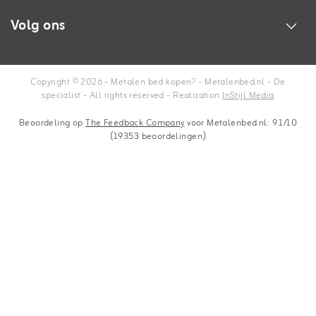
Volg ons
Copyright © 2026 - Metalen bed kopen? - Metalenbed.nl - De
specialist - All rights reserved - Realization
InStijl Media
Beoordeling op
The Feedback Company
voor Metalenbed.nl: 9.1/10
(19353 beoordelingen)