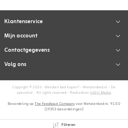
Klantenservice
Mijn account
Contactgegevens
Volg ons
Copyright © 2026 - Metalen bed kopen? - Metalenbed.nl - De
specialist - All rights reserved - Realization
InStijl Media
Beoordeling op
The Feedback Company
voor Metalenbed.nl: 9.1/10
(19353 beoordelingen)
Filteren