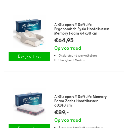
AirSleeperz® SoftLife
Ergonomisch Fysio Hoofdkussen
Memory Foam 64x38 cm
€64,95
Op voorraad
Ondersteund wervelkolom
Bekijk artikel
Stevigheid: Medium
AirSleeperz® SoftLife Memory
Foam Zacht Hoofdkussen
60x40 cm
€89,-
Op voorraad
Premium kwaliteit traagschuim