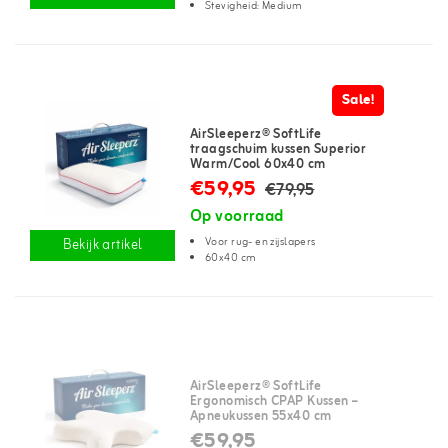
Stevigheid: Medium
Sale!
AirSleeperz® SoftLife
traagschuim kussen Superior
Warm/Cool 60x40 cm
€59,95
€79,95
Op voorraad
Voor rug- en zijslapers
Bekijk artikel
60x40 cm
AirSleeperz® SoftLife
Ergonomisch CPAP Kussen –
Apneukussen 55x40 cm
€59,95