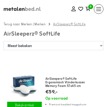
0
Terug naar Merken
|
Merken
AirSleeperz® SoftLife
AirSleeperz® SoftLife
AirSleeperz® SoftLife
Ergonomisch Vlinderkussen
Memory Foam 57x45 cm
€59,-
Op voorraad
Premium kwaliteit traagschuim
Bekijk artikel