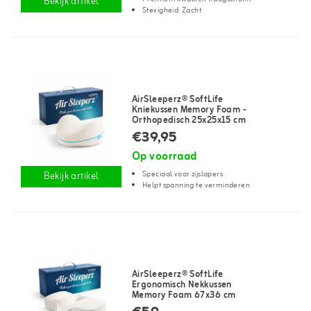
Bekijk artikel
Stevigheid: Zacht
AirSleeperz® SoftLife
Kniekussen Memory Foam -
Orthopedisch 25x25x15 cm
€39,95
Op voorraad
Speciaal voor zijslapers
Bekijk artikel
Helpt spanning te verminderen
AirSleeperz® SoftLife
Ergonomisch Nekkussen
Memory Foam 67x36 cm