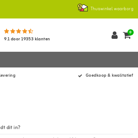
Thuiswinkel waarborg
0
9.1
door
19353
klanten
levering
Goedkoop & kwalitatief
t dit in?