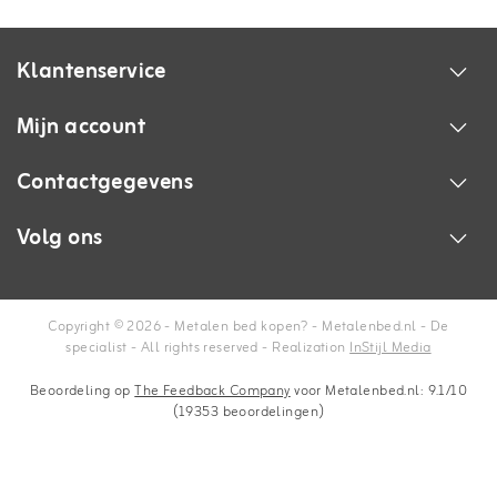
Klantenservice
Mijn account
Contactgegevens
Volg ons
Copyright © 2026 - Metalen bed kopen? - Metalenbed.nl - De
specialist - All rights reserved - Realization
InStijl Media
Beoordeling op
The Feedback Company
voor Metalenbed.nl: 9.1/10
(19353 beoordelingen)