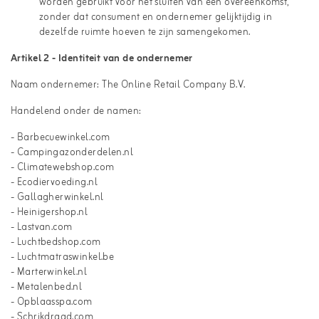
worden gebruikt voor het sluiten van een overeenkomst,
zonder dat consument en ondernemer gelijktijdig in
dezelfde ruimte hoeven te zijn samengekomen.
Artikel 2 - Identiteit van de ondernemer
Naam ondernemer: The Online Retail Company B.V.
Handelend onder de namen:
- Barbecuewinkel.com
- Campingazonderdelen.nl
- Climatewebshop.com
- Ecodiervoeding.nl
- Gallagherwinkel.nl
- Heinigershop.nl
- Lastvan.com
- Luchtbedshop.com
- Luchtmatraswinkel.be
- Marterwinkel.nl
- Metalenbed.nl
- Opblaasspa.com
- Schrikdraad.com