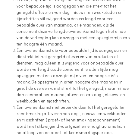
In afwijking van het vorige lid mag een overeenkomst die
voor bepaalde tijd is aangegaan en die strekt tot het
geregeld afleveren van dag- nieuws- en weekbladen en
tijdschriften stilzwijgend worden verlengd voor een
bepaalde duur van maximaal drie maanden, als de
consument deze verlengde overeenkomst tegen het einde
van de verlenging kan opzeggen met een opzegtermijn van
ten hoogste één maand.
Een overeenkomst die voor bepaalde tijd is aangegaan en
die strekt tot het geregeld afleveren van producten of
diensten, mag alleen stilzwijgend voor onbepaalde duur
worden verlengd als de consument te allen tijde mag
opzeggen met een opzegtermijn van ten hoogste één
maand.De opzegtermijn is ten hoogste drie maanden in
geval de overeenkomst strekt tot het geregeld, maar minder
dan eenmaal per maand, afleveren van dag-, nieuws- en
weekbladen en tijdschriften.
Een overeenkomst met beperkte duur tot het geregeld ter
kennismaking afleveren van dag-, nieuws- en weekbladen
en tijdschriften (proef- of kennismakingsabonnement)
wordt niet stilzwijgend voortgezet en eindigt automatisch
na afloop van de proef- of kennismakingsperiode.