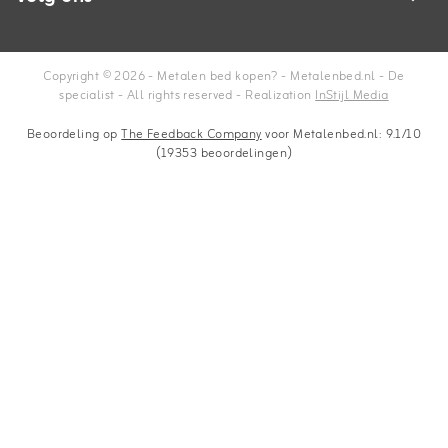
Copyright © 2026 - Metalen bed kopen? - Metalenbed.nl - De
specialist - All rights reserved - Realization
InStijl Media
Beoordeling op
The Feedback Company
voor Metalenbed.nl: 9.1/10
(19353 beoordelingen)