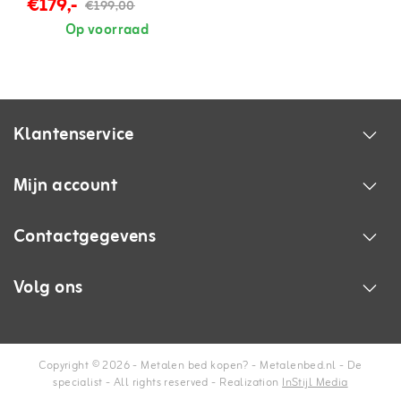
€179,-
€199,00
persoons
Op voorraad
Klantenservice
Mijn account
Contactgegevens
Volg ons
Copyright © 2026 - Metalen bed kopen? - Metalenbed.nl - De
specialist - All rights reserved - Realization
InStijl Media