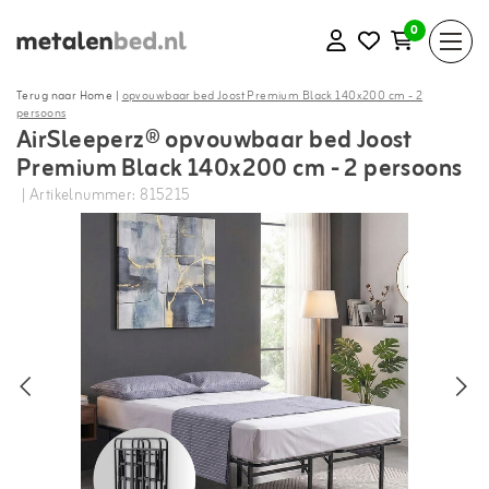
0
Terug naar Home
|
opvouwbaar bed Joost Premium Black 140x200 cm - 2
persoons
AirSleeperz® opvouwbaar bed Joost
Premium Black 140x200 cm - 2 persoons
| Artikelnummer: 815215