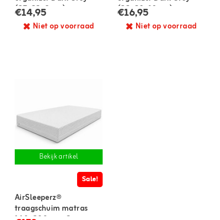
(27x22x8 cm)
(32x20x10 cm)
€14,95
€16,95
Niet op voorraad
Niet op voorraad
Bekijk artikel
Sale!
AirSleeperz®
traagschuim matras
140x200 cm - 2