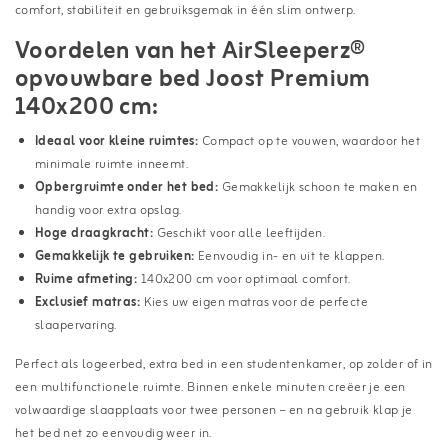
comfort, stabiliteit en gebruiksgemak in één slim ontwerp.
Voordelen van het AirSleeperz®
opvouwbare bed Joost Premium
140x200 cm:
Ideaal voor kleine ruimtes:
Compact op te vouwen, waardoor het
minimale ruimte inneemt.
Opbergruimte onder het bed:
Gemakkelijk schoon te maken en
handig voor extra opslag.
Hoge draagkracht:
Geschikt voor alle leeftijden.
Gemakkelijk te gebruiken:
Eenvoudig in- en uit te klappen.
Ruime afmeting:
140x200 cm voor optimaal comfort.
Exclusief matras:
Kies uw eigen matras voor de perfecte
slaapervaring.
Perfect als logeerbed, extra bed in een studentenkamer, op zolder of in
een multifunctionele ruimte. Binnen enkele minuten creëer je een
volwaardige slaapplaats voor twee personen – en na gebruik klap je
het bed net zo eenvoudig weer in.