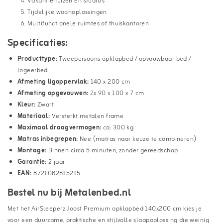
Vakantiehuizen en studio’s
Tijdelijke woonoplossingen
Multifunctionele ruimtes of thuiskantoren
Specificaties:
Producttype:
Tweepersoons opklapbed / opvouwbaar bed /
logeerbed
Afmeting ligoppervlak:
140 x 200 cm
Afmeting opgevouwen:
2x 90 x 100 x 7 cm
Kleur:
Zwart
Materiaal:
Versterkt metalen frame
Maximaal draagvermogen:
ca. 300 kg
Matras inbegrepen:
Nee (matras naar keuze te combineren)
Montage:
Binnen circa 5 minuten, zonder gereedschap
Garantie:
2 jaar
EAN:
8721082815215
Bestel nu bij Metalenbed.nl
Met het AirSleeperz Joost Premium opklapbed 140x200 cm kies je
voor een duurzame, praktische en stijlvolle slaapoplossing die weinig