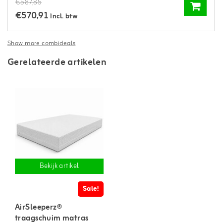
€587,85
€570,91
Incl. btw
Show more combideals
Gerelateerde artikelen
Bekijk artikel
Sale!
AirSleeperz®
traagschuim matras