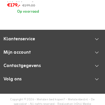
140x200 cm - 2
€179,-
€199,00
persoons
Op voorraad
Klantenservice
Mijn account
Contactgegevens
Volg ons
Copyright © 2026 - Metalen bed kopen? - Metalenbed.nl - De
specialist - All rights reserved - Realization
InStijl Media