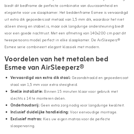
biedt dit bedframe de perfecte combinatie van duurzaamheid en
elegantie voor uw slaapkamer. Het beddenframe Esmee is vervaardigd
uit extra dik gepoedercoat metaal van 1,5 mm dik, waardoor het niet
alleen stevig en stabiel is, maar ook langdurige ondersteuning biedt
voor een goede nachtrust. Met een afmeting van 140x200 cm past dit
tweepersoons model perfect in elke slaapkamer. De AirSleeperz®
Esmee serie combineert elegant klassiek met modern.
Voordelen van het metalen bed
Esmee van AirSleeperz®
Vervaardigd van extra dik staal:
Gezandstraald en gepoedercoat
staal van 1,5 mm voor extra stevigheid.
Snelle installatie:
Binnen 15 minuten klaar voor gebruik met
slechts ± 14 te monteren delen.
Onderhoudsvrij:
Geen extra zorg nodig voor langdurige kwaliteit.
Inclusief duidelijke handleiding:
Voor eenvoudige montage.
Exclusief matras:
Kies uw eigen matras voor de perfecte
slaapervaring.