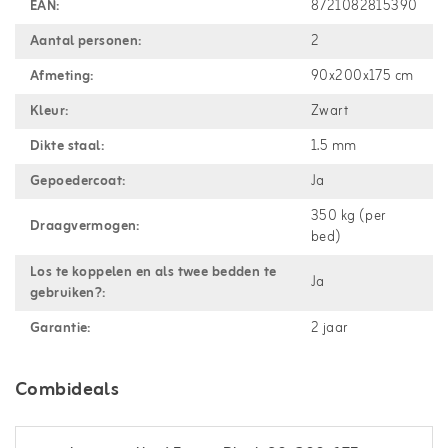
EAN:
8721082815390
Aantal personen:
2
Afmeting:
90x200x175 cm
Kleur:
Zwart
Dikte staal:
1.5 mm
Gepoedercoat:
Ja
350 kg (per
Draagvermogen:
bed)
Los te koppelen en als twee bedden te
Ja
gebruiken?:
Garantie:
2 jaar
Combideals