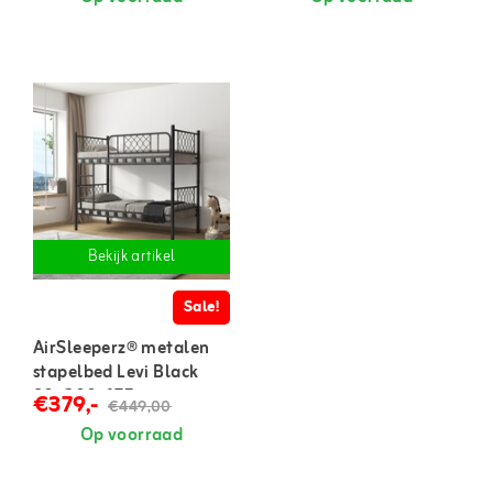
Bekijk artikel
Sale!
AirSleeperz® metalen
stapelbed Levi Black
90x200x175 cm
€379,-
€449,00
Op voorraad