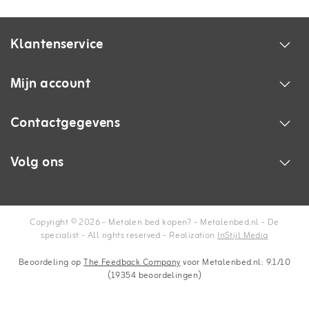
Klantenservice
Mijn account
Contactgegevens
Volg ons
Copyright © 2026 - Metalen bed kopen? - Metalenbed.nl - De
specialist - All rights reserved - Realization
InStijl Media
Beoordeling op
The Feedback Company
voor Metalenbed.nl: 9.1/10
(19354 beoordelingen)