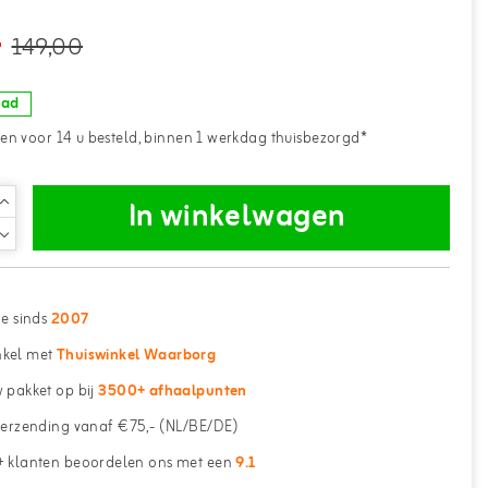
-
149,00
aad
n voor 14 u besteld, binnen 1 werkdag thuisbezorgd*
In winkelwagen
ne sinds
2007
kel met
Thuiswinkel Waarborg
 pakket op bij
3500+ afhaalpunten
erzending vanaf €75,- (NL/BE/DE)
 klanten beoordelen ons met een
9.1