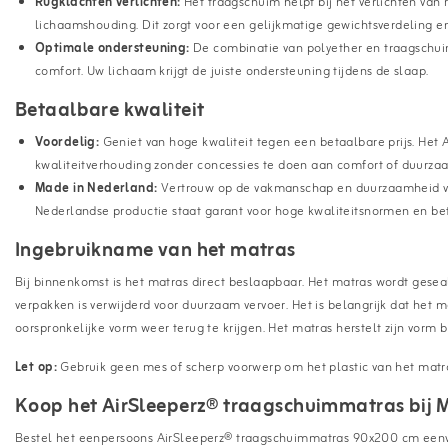
Rugklachten verlichten:
Het traagschuim helpt bij het verlichten van
lichaamshouding. Dit zorgt voor een gelijkmatige gewichtsverdeling e
Optimale ondersteuning:
De combinatie van polyether en traagschui
comfort. Uw lichaam krijgt de juiste ondersteuning tijdens de slaap.
Betaalbare kwaliteit
Voordelig:
Geniet van hoge kwaliteit tegen een betaalbare prijs. Het 
kwaliteitverhouding zonder concessies te doen aan comfort of duurza
Made in Nederland:
Vertrouw op de vakmanschap en duurzaamheid van
Nederlandse productie staat garant voor hoge kwaliteitsnormen en be
Ingebruikname van het matras
Bij binnenkomst is het matras direct beslaapbaar. Het matras wordt geseald
verpakken is verwijderd voor duurzaam vervoer. Het is belangrijk dat het ma
oorspronkelijke vorm weer terug te krijgen. Het matras herstelt zijn vorm 
Let op:
Gebruik geen mes of scherp voorwerp om het plastic van het matra
Koop het AirSleeperz® traagschuimmatras bij 
Bestel het eenpersoons AirSleeperz® traagschuimmatras 90x200 cm eenvou