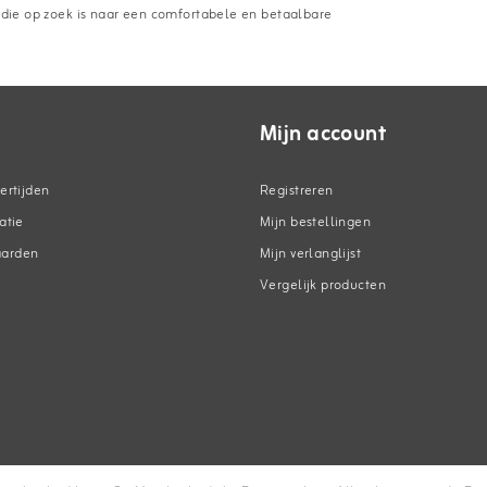
n die op zoek is naar een comfortabele en betaalbare
Mijn account
ertijden
Registreren
atie
Mijn bestellingen
aarden
Mijn verlanglijst
Vergelijk producten