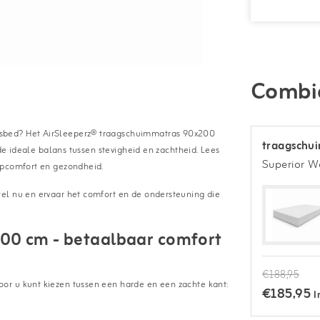
Combi
nsbed? Het AirSleeperz® traagschuimmatras 90x200
traagschui
 de ideale balans tussen stevigheid en zachtheid. Lees
Superior 
apcomfort en gezondheid.
el nu en ervaar het comfort en de ondersteuning die
00 cm - betaalbaar comfort
€188,95
or u kunt kiezen tussen een harde en een zachte kant:
€185,95
I