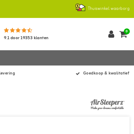
Thuiswinkel waarborg
0
9.1
door
19353
klanten
levering
Goedkoop & kwalitatief