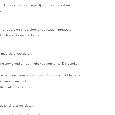
ebruikt materiaal vanwege zijn duurzaamheid en
en.
omfortabele en ondersteunende slaap. Traagschuim
t zich vormt naar uw lichaam.
t meerdere voordelen:
tra stevigheid en optimale vochtopname. Dit betekent
ren en te wassen op maximaal 30 graden. Dit helpt bij
sduur van uw matras.
e in elk interieur past.
 gezondheidsvoordelen: