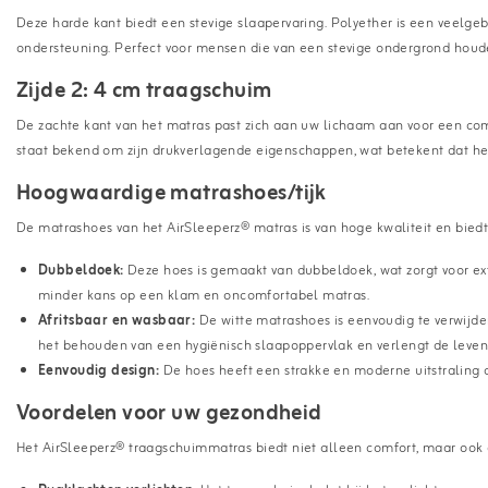
Deze harde kant biedt een stevige slaapervaring. Polyether is een veelg
ondersteuning. Perfect voor mensen die van een stevige ondergrond houd
Zijde 2: 4 cm traagschuim
De zachte kant van het matras past zich aan uw lichaam aan voor een c
staat bekend om zijn drukverlagende eigenschappen, wat betekent dat he
Hoogwaardige matrashoes/tijk
De matrashoes van het AirSleeperz® matras is van hoge kwaliteit en bied
Dubbeldoek:
Deze hoes is gemaakt van dubbeldoek, wat zorgt voor ex
minder kans op een klam en oncomfortabel matras.
Afritsbaar en wasbaar:
De witte matrashoes is eenvoudig te verwijde
het behouden van een hygiënisch slaapoppervlak en verlengt de leven
Eenvoudig design:
De hoes heeft een strakke en moderne uitstraling di
Voordelen voor uw gezondheid
Het AirSleeperz® traagschuimmatras biedt niet alleen comfort, maar ook