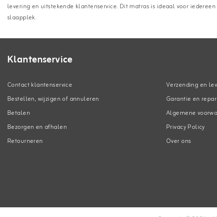
levering en uitstekende klantenservice. Dit matras is ideaal voor iederee
slaapplek.
Klantenservice
Contact klantenservice
Verzending en lev
Bestellen, wijzigen of annuleren
Garantie en repar
Betalen
Algemene voorw
Bezorgen en afhalen
Privacy Policy
Retourneren
Over ons