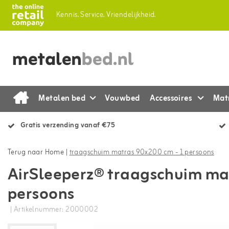
Kennis.
Service.
Vriendelijkheid.
Metalen bed
Vouwbed
Accessoires
Mat
Gratis verzending vanaf €75
Terug naar Home
|
traagschuim matras 90x200 cm - 1 persoons
AirSleeperz® traagschuim ma
persoons
| Artikelnummer: 2000002