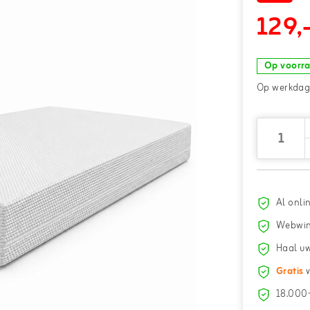
129,
Op voorr
Op werkdage
Al onli
Webwin
Haal uw
Gratis
v
18.000+