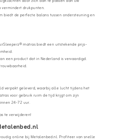
 rugklachten door zich aan te passen aan uw
n vermindert drukpunten.
m biedt de perfecte balans tussen ondersteuning en
AirSleeperz® matras biedt een uitstekende prijs-
amheid.
 een product dat in Nederland is vervaardigd.
trouwbaarheid.
 verpakt geleverd, waarbij alle lucht tijdens het
tras voor gebruik ruim de tijd krijgt om zijn
binnen 24-72 uur.
s te verwijderen!
Metalenbed.nl
dig online bij Metalenbed.nl. Profiteer van snelle