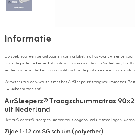
Informatie
Op zoek naar een betaalbaar en comfortabel matras voor uw eenpersoo
cm is de perfecte keuze. Dit matras, trots vervaardigd in Nederland, biedt
verder om te ontdekken waarom dit matras de juiste keuze is voor uw sla
Verbeter uw slaapkwaliteit met het AirSleeperz® traagschuimmatras. Best
uw lichaam verdient!
AirSleeperz® Traagschuimmatras 90x2
uit Nederland
Het AirSleeperz® traagschuimmatras is opgebouwd uit twee lagen, waardo
Zijde 1: 12 cm SG schuim (polyether)