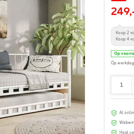
249,
Koop 2 v
Koop 4 v
Op voorr
Op werkdage
Al onli
Webwin
Haal uw