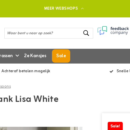
MEER WEBSHOPS
rassen
2e Kansjes
Sale
Achteraf betalen mogelijk
Snelle 
rsoons
ank Lisa White
Sale!