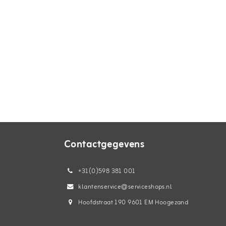
Contactgegevens
+31(0)598 381 001
klantenservice@serviceshops.nl
Hoofdstraat 190 9601 EM Hoogezand