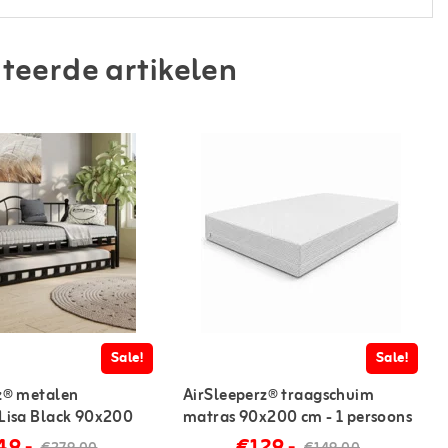
teerde artikelen
Sale!
Sale!
z® metalen
AirSleeperz® traagschuim
Lisa Black 90x200
matras 90x200 cm - 1 persoons
soons
49,-
€129,-