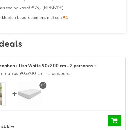
erzending vanaf €75,- (NL/BE/DE)
 klanten beoordelen ons met een
9.1
deals
aapbank Lisa White 90x200 cm - 2 persoons
+
m matras 90x200 cm - 1 persoons
x2
ncl. btw