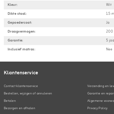
Kleur:
Wit
Dikte staal:
1.5 
Gepoedercoat:
Ja
Draagvermogen:
200 
Garantie:
5 ja
Inclusief matras:
Nee
Klantenservice
Contact klantenservice
Verzending en lev
Bestellen, wijzigen of annuleren
Garantie en repar
Betalen
Algemene voorw
Bezorgen en afhalen
Privacy Policy