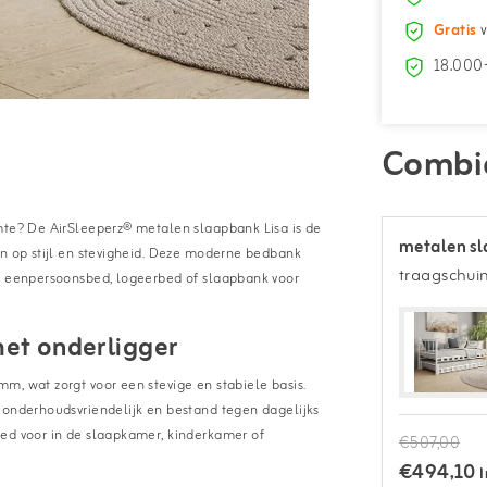
Gratis
v
18.000+
Combi
imte? De AirSleeperz® metalen slaapbank Lisa is de
metalen sl
en op stijl en stevigheid. Deze moderne bedbank
traagschui
ls eenpersoonsbed, logeerbed of slaapbank voor
met onderligger
m, wat zorgt voor een stevige en stabiele basis.
 onderhoudsvriendelijk en bestand tegen dagelijks
bed voor in de slaapkamer, kinderkamer of
€507,00
€494,10
I