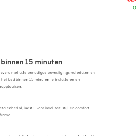
O
n binnen 15 minuten
leverd met alle benodigde bevestigingsmaterialen en
s het bed binnen 15 minuten te installeren en
laapplaatsen.
alenbed.nl, kiest u voor kwaliteit, stijl en comfort.
frame.