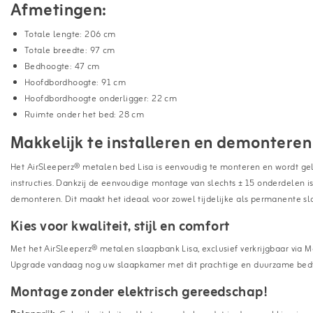
Afmetingen:
Totale lengte: 206 cm
Totale breedte: 97 cm
Bedhoogte: 47 cm
Hoofdbordhoogte: 91 cm
Hoofdbordhoogte onderligger: 22 cm
Ruimte onder het bed: 28 cm
Makkelijk te installeren en demontere
Het AirSleeperz® metalen bed Lisa is eenvoudig te monteren en wordt ge
instructies. Dankzij de eenvoudige montage van slechts ± 15 onderdelen i
demonteren. Dit maakt het ideaal voor zowel tijdelijke als permanente s
Kies voor kwaliteit, stijl en comfort
Met het AirSleeperz® metalen slaapbank Lisa, exclusief verkrijgbaar via Met
Upgrade vandaag nog uw slaapkamer met dit prachtige en duurzame bed
Montage zonder elektrisch gereedschap!