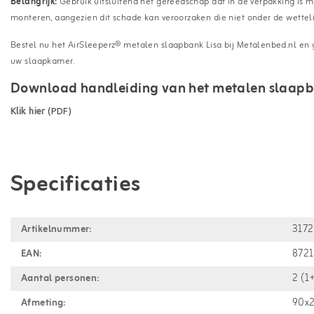
Belangrijk:
Gebruik uitsluitend het gereedschap dat in de verpakking is
monteren, aangezien dit schade kan veroorzaken die niet onder de wettelij
Bestel nu het AirSleeperz® metalen slaapbank Lisa bij Metalenbed.nl en 
uw slaapkamer.
Download handleiding van het metalen slaap
Klik hier
(PDF)
Specificaties
Artikelnummer:
317
EAN:
872
Aantal personen:
2 (1
Afmeting:
90x