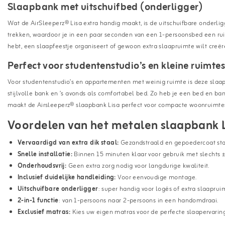
Slaapbank met uitschuifbed (onderligger)
Wat de AirSleeperz® Lisa extra handig maakt, is de uitschuifbare onderl
trekken, waardoor je in een paar seconden van een 1-persoonsbed een r
hebt, een slaapfeestje organiseert of gewoon extra slaapruimte wilt creër
Perfect voor studentenstudio’s en kleine ruimte
Voor studentenstudio’s en appartementen met weinig ruimte is deze slaa
stijlvolle bank en ’s avonds als comfortabel bed. Zo heb je een bed en ban
maakt de Airsleeperz® slaapbank Lisa perfect voor compacte woonruimtes
Voordelen van het metalen slaapbank L
Vervaardigd van extra dik staal:
Gezandstraald en gepoedercoat staa
Snelle installatie:
Binnen 15 minuten klaar voor gebruik met slechts ±
Onderhoudsvrij:
Geen extra zorg nodig voor langdurige kwaliteit.
Inclusief duidelijke handleiding:
Voor eenvoudige montage.
Uitschuifbare onderligger
: super handig voor logés of extra slaaprui
2-in-1 functie
: van 1-persoons naar 2-persoons in een handomdraai.
Exclusief matras:
Kies uw eigen matras voor de perfecte slaapervaring