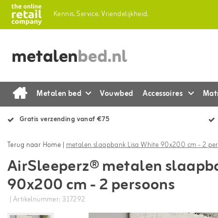
Kennis.
Service.
Vriendelijkheid.
Metalen bed
Vouwbed
Accessoires
Mat
Gratis verzending vanaf €75
Terug naar Home
|
metalen slaapbank Lisa White 90x200 cm - 2 pe
AirSleeperz® metalen slaapb
90x200 cm - 2 persoons
| Artikelnummer: 317292