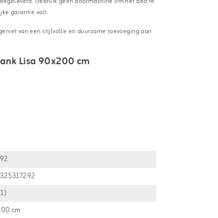
 meegeleverd. Gebruik geen boormachine om het bed te
ke garantie valt.
geniet van een stijlvolle en duurzame toevoeging aan
bank Lisa 90x200 cm
292
1325317292
+1)
200 cm