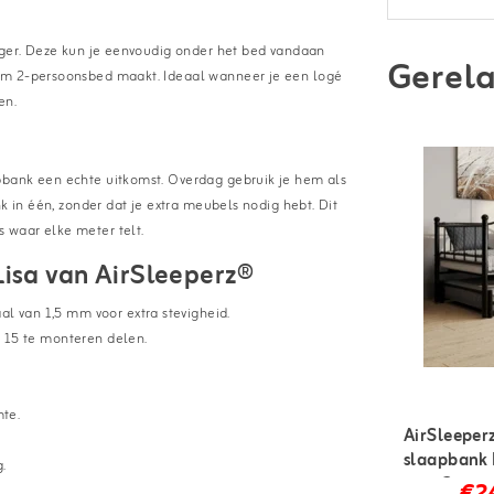
igger. Deze kun je eenvoudig onder het bed vandaan
Gerela
uim 2-persoonsbed maakt. Ideaal wanneer je een logé
en.
s
pbank een echte uitkomst. Overdag gebruik je hem als
k in één, zonder dat je extra meubels nodig hebt. Dit
 waar elke meter telt.
isa van AirSleeperz®
l van 1,5 mm voor extra stevigheid.
 15 te monteren delen.
mte.
AirSleeper
slaapbank 
.
cm - 2 per
€2