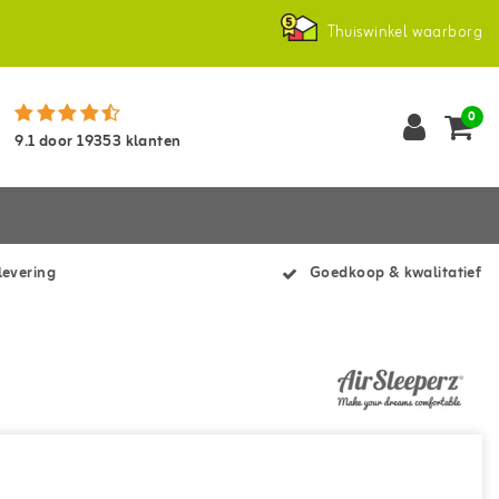
Thuiswinkel waarborg
0
9.1
door
19353
klanten
levering
Goedkoop & kwalitatief