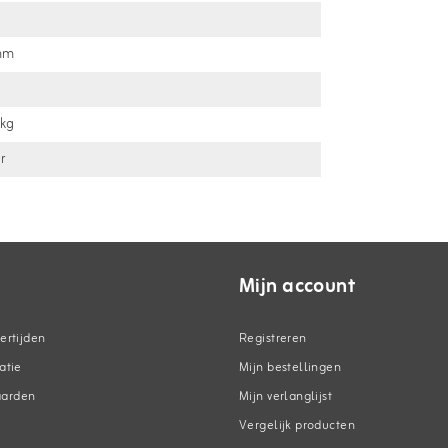
mm
kg
ar
Mijn account
ertijden
Registreren
atie
Mijn bestellingen
aarden
Mijn verlanglijst
Vergelijk producten