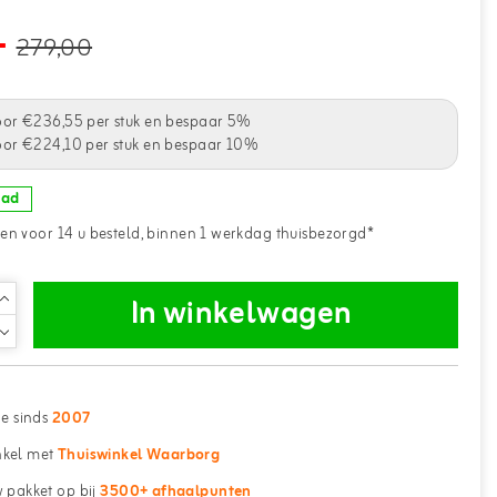
-
279,00
oor €236,55 per stuk en bespaar 5%
oor €224,10 per stuk en bespaar 10%
aad
n voor 14 u besteld, binnen 1 werkdag thuisbezorgd*
In winkelwagen
ne sinds
2007
kel met
Thuiswinkel Waarborg
 pakket op bij
3500+ afhaalpunten