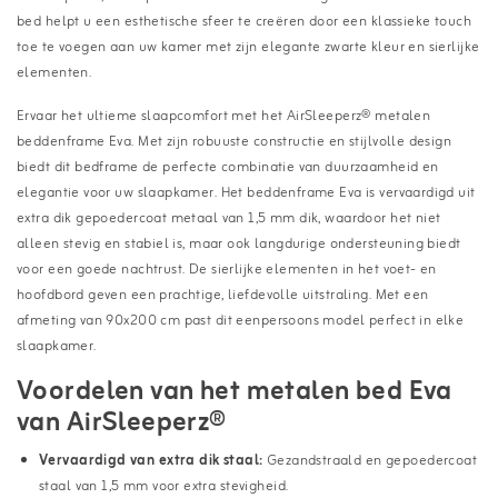
bed helpt u een esthetische sfeer te creëren door een klassieke touch
toe te voegen aan uw kamer met zijn elegante zwarte kleur en sierlijke
elementen.
Ervaar het ultieme slaapcomfort met het AirSleeperz® metalen
beddenframe Eva. Met zijn robuuste constructie en stijlvolle design
biedt dit bedframe de perfecte combinatie van duurzaamheid en
elegantie voor uw slaapkamer. Het beddenframe Eva is vervaardigd uit
extra dik gepoedercoat metaal van 1,5 mm dik, waardoor het niet
alleen stevig en stabiel is, maar ook langdurige ondersteuning biedt
voor een goede nachtrust. De sierlijke elementen in het voet- en
hoofdbord geven een prachtige, liefdevolle uitstraling. Met een
afmeting van 90x200 cm past dit eenpersoons model perfect in elke
slaapkamer.
Voordelen van het metalen bed Eva
van AirSleeperz®
Vervaardigd van extra dik staal:
Gezandstraald en gepoedercoat
staal van 1,5 mm voor extra stevigheid.