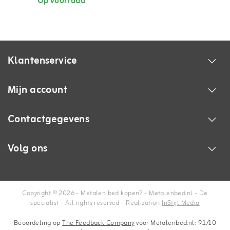
Op voorraad
Klantenservice
Mijn account
Contactgegevens
Volg ons
Copyright © 2026 - Metalen bed kopen? - Metalenbed.nl - De
specialist - All rights reserved - Realization
InStijl Media
Beoordeling op
The Feedback Company
voor Metalenbed.nl: 9.1/10