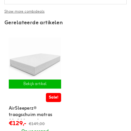
Show more combideals
Gerelateerde artikelen
Bekijk artikel
Sale!
AirSleeperz®
traagschuim matras
90x200 cm - 1 persoons
€129,-
€149,00