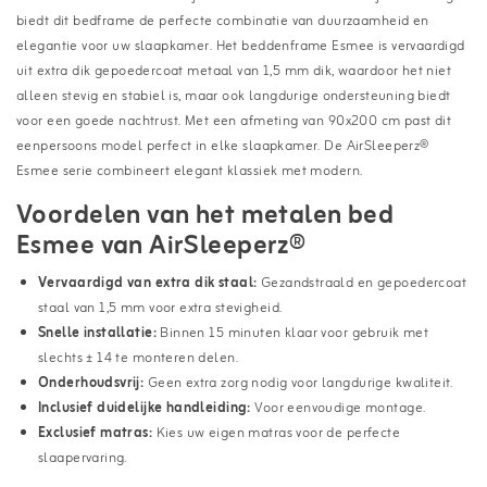
biedt dit bedframe de perfecte combinatie van duurzaamheid en
elegantie voor uw slaapkamer. Het beddenframe Esmee is vervaardigd
uit extra dik gepoedercoat metaal van 1,5 mm dik, waardoor het niet
alleen stevig en stabiel is, maar ook langdurige ondersteuning biedt
voor een goede nachtrust. Met een afmeting van 90x200 cm past dit
eenpersoons model perfect in elke slaapkamer. De AirSleeperz®
Esmee serie combineert elegant klassiek met modern.
Voordelen van het metalen bed
Esmee van AirSleeperz®
Vervaardigd van extra dik staal:
Gezandstraald en gepoedercoat
staal van 1,5 mm voor extra stevigheid.
Snelle installatie:
Binnen 15 minuten klaar voor gebruik met
slechts ± 14 te monteren delen.
Onderhoudsvrij:
Geen extra zorg nodig voor langdurige kwaliteit.
Inclusief duidelijke handleiding:
Voor eenvoudige montage.
Exclusief matras:
Kies uw eigen matras voor de perfecte
slaapervaring.