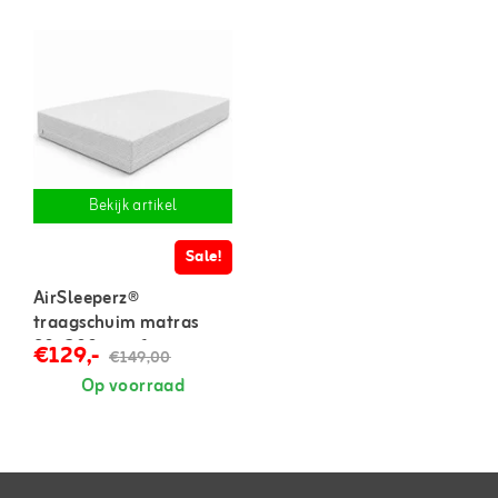
Bekijk artikel
Sale!
AirSleeperz®
traagschuim matras
90x200 cm - 1 persoons
€129,-
€149,00
Op voorraad