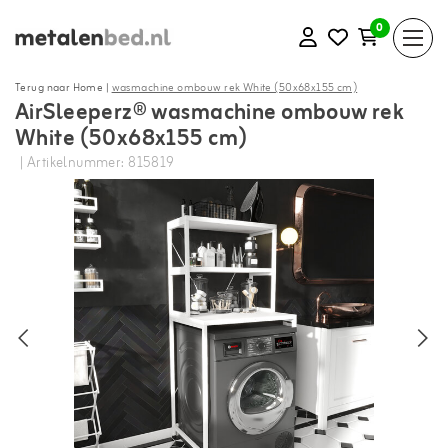
0
Terug naar Home
|
wasmachine ombouw rek White (50x68x155 cm)
AirSleeperz® wasmachine ombouw rek
White (50x68x155 cm)
| Artikelnummer: 815819