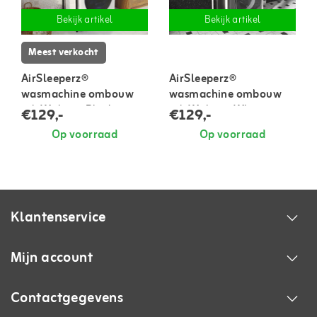
Bekijk artikel
Bekijk artikel
Meest verkocht
AirSleeperz®
AirSleeperz®
wasmachine ombouw
wasmachine ombouw
rek Walnut+Black
rek Walnut+White
€129,-
€129,-
(50x68x155 cm)
(50x68x155 cm)
Op voorraad
Op voorraad
Klantenservice
Mijn account
Contactgegevens