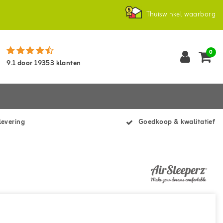
Thuiswinkel waarborg
0
9.1
door
19353
klanten
levering
Goedkoop & kwalitatief