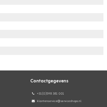
Contactgegevens
+31(0)598 381 001
klantenservice@serviceshops.nl