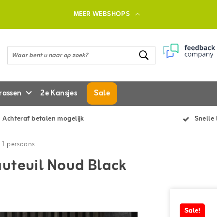
MEER WEBSHOPS
rassen
2e Kansjes
Sale
Achteraf betalen mogelijk
Snelle 
 1 persoons
uteuil Noud Black
Sale!