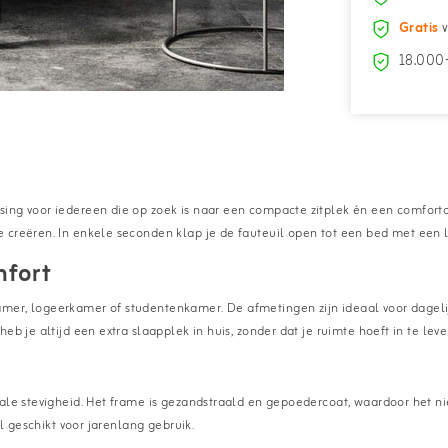
Gratis
v
18.000+
ing voor iedereen die op zoek is naar een compacte zitplek én een comforta
creëren. In enkele seconden klap je de fauteuil open tot een bed met een len
mfort
mer, logeerkamer of studentenkamer. De afmetingen zijn ideaal voor dagelij
b je altijd een extra slaapplek in huis, zonder dat je ruimte hoeft in te leve
ale stevigheid. Het frame is gezandstraald en gepoedercoat, waardoor het ni
il geschikt voor jarenlang gebruik.