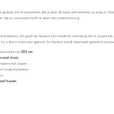
st gedaan om te voorkomen dat je door de bank zakt wanneer je erop zit. Daa
er dat je concessies hoeft te doen aan ondersteuning.
ntracietkleur. Dit geeft de fauteuil een moderne uitstraling die in vrijwel el
ij is direct klaar voor gebruik. De fauteuil wordt daarnaast geleverd inclusi
rsoons bed van
200 cm
rcoat staal
tijdens het slapen
 of studentenkamer
eur
usief kussen