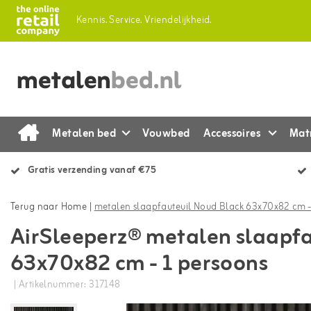
Kennis.
Service.
Vriendelijkheid.
Metalen bed
Vouwbed
Accessoires
Mat
Gratis verzending vanaf €75
Terug naar Home
|
metalen slaapfauteuil Noud Black 63x70x82 cm -
AirSleeperz® metalen slaapfa
63x70x82 cm - 1 persoons
| Artikelnummer: 317148