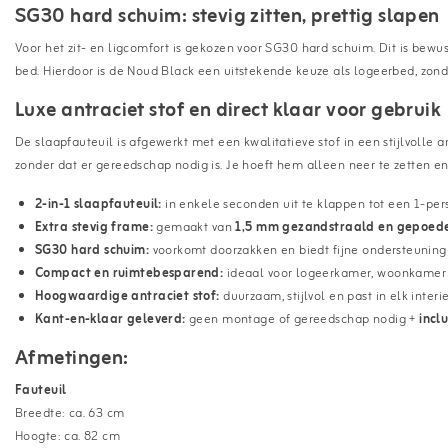
SG30 hard schuim: stevig zitten, prettig slapen
Voor het zit- en ligcomfort is gekozen voor SG30 hard schuim. Dit is bewu
bed. Hierdoor is de Noud Black een uitstekende keuze als logeerbed, zond
Luxe antraciet stof en direct klaar voor gebruik
De slaapfauteuil is afgewerkt met een kwalitatieve stof in een stijlvolle a
zonder dat er gereedschap nodig is. Je hoeft hem alleen neer te zetten en h
2-in-1 slaapfauteuil:
in enkele seconden uit te klappen tot een 1-pe
Extra stevig frame:
gemaakt van
1,5 mm gezandstraald en gepoede
SG30 hard schuim:
voorkomt doorzakken en biedt fijne ondersteuning 
Compact en ruimtebesparend:
ideaal voor logeerkamer, woonkamer
Hoogwaardige antraciet stof:
duurzaam, stijlvol en past in elk interi
Kant-en-klaar geleverd:
geen montage of gereedschap nodig +
incl
Afmetingen:
Fauteuil
Breedte: ca. 63 cm
Hoogte: ca. 82 cm