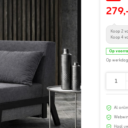
279,
Koop 2 v
Koop 4 v
Op voorr
Op werkdage
Al onli
Webwin
Haal uw