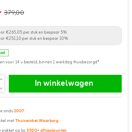
-
379,00
oor €265,05 per stuk en bespaar 5%
oor €251,10 per stuk en bespaar 10%
aad
n voor 14 u besteld, binnen 1 werkdag thuisbezorgd*
In winkelwagen
ne sinds
2007
kel met
Thuiswinkel Waarborg
 pakket op bij
3500+ afhaalpunten