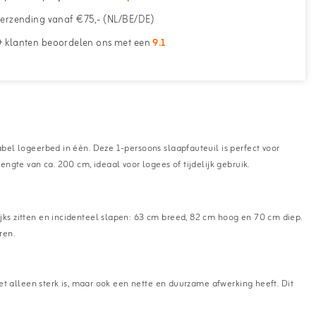
erzending vanaf €75,- (NL/BE/DE)
 klanten beoordelen ons met een
9.1
bel logeerbed in één. Deze 1-persoons slaapfauteuil is perfect voor
gte van ca. 200 cm, ideaal voor logees of tijdelijk gebruik.
ks zitten en incidenteel slapen: 63 cm breed, 82 cm hoog en 70 cm diep.
ren.
et alleen sterk is, maar ook een nette en duurzame afwerking heeft. Dit