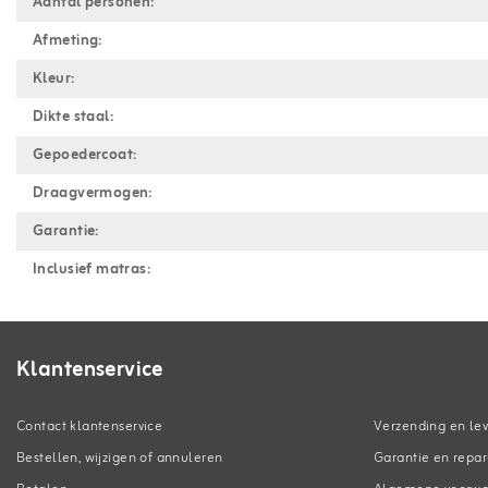
Aantal personen:
Afmeting:
Kleur:
Dikte staal:
Gepoedercoat:
Draagvermogen:
Garantie:
Inclusief matras:
Klantenservice
Contact klantenservice
Verzending en lev
Bestellen, wijzigen of annuleren
Garantie en repar