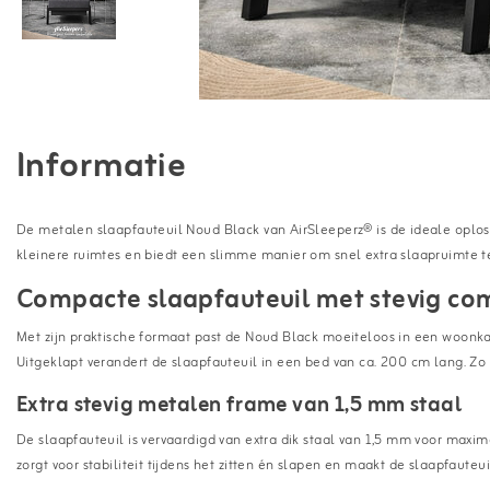
Informatie
De metalen slaapfauteuil Noud Black van AirSleeperz® is de ideale oploss
kleinere ruimtes en biedt een slimme manier om snel extra slaapruimte te 
Compacte slaapfauteuil met stevig co
Met zijn praktische formaat past de Noud Black moeiteloos in een woonka
Uitgeklapt verandert de slaapfauteuil in een bed van ca. 200 cm lang. Zo he
Extra stevig metalen frame van 1,5 mm staal
De slaapfauteuil is vervaardigd van extra dik staal van 1,5 mm voor maxim
zorgt voor stabiliteit tijdens het zitten én slapen en maakt de slaapfauteu