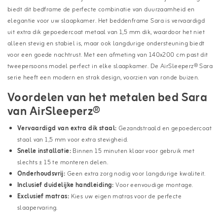
biedt dit bedframe de perfecte combinatie van duurzaamheid en
elegantie voor uw slaapkamer. Het beddenframe Sara is vervaardigd
uit extra dik gepoedercoat metaal van 1,5 mm dik, waardoor het niet
alleen stevig en stabiel is, maar ook langdurige ondersteuning biedt
voor een goede nachtrust. Met een afmeting van 140x200 cm past dit
tweepersoons model perfect in elke slaapkamer. De AirSleeperz® Sara
serie heeft een modern en strak design, voorzien van ronde buizen.
Voordelen van het metalen bed Sara
van AirSleeperz®
Vervaardigd van extra dik staal:
Gezandstraald en gepoedercoat
staal van 1,5 mm voor extra stevigheid.
Snelle installatie:
Binnen 15 minuten klaar voor gebruik met
slechts ± 15 te monteren delen.
Onderhoudsvrij:
Geen extra zorg nodig voor langdurige kwaliteit.
Inclusief duidelijke handleiding:
Voor eenvoudige montage.
Exclusief matras:
Kies uw eigen matras voor de perfecte
slaapervaring.