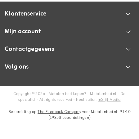
Klantenservice
Mijn account
Contactgegevens
Volg ons
Copyright © 2026 - Metalen bed kopen? - Metalenbed.nl - De
specialist - All rights reserved - Realization
InStijl Media
Beoordeling op
The Feedback Company
voor Metalenbed.nl: 9.1/10
(19353 beoordelingen)