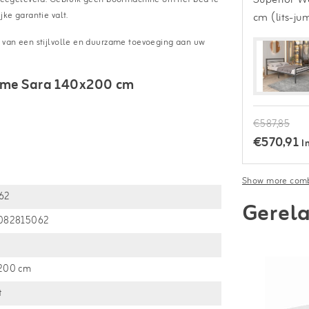
ke garantie valt.
cm (lits-ju
 van een stijlvolle en duurzame toevoeging aan uw
ame Sara 140x200 cm
€587,85
€570,91
I
Show more comb
62
Gerela
082815062
200 cm
t