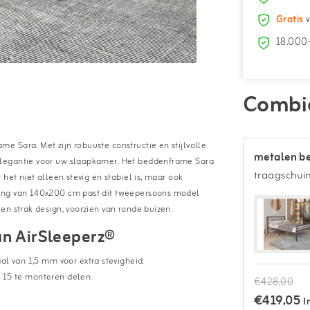
Gratis
v
18.000+
Combi
 Sara. Met zijn robuuste constructie en stijlvolle
metalen be
elegantie voor uw slaapkamer. Het beddenframe Sara
traagschui
het niet alleen stevig en stabiel is, maar ook
ting van 140x200 cm past dit tweepersoons model
en strak design, voorzien van ronde buizen.
an AirSleeperz®
l van 1,5 mm voor extra stevigheid.
 15 te monteren delen.
€428,00
€419,05
I