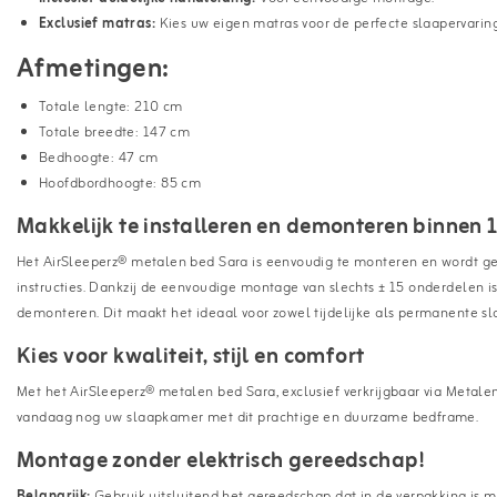
Exclusief matras:
Kies uw eigen matras voor de perfecte slaapervaring
Afmetingen:
Totale lengte: 210 cm
Totale breedte: 147 cm
Bedhoogte: 47 cm
Hoofdbordhoogte: 85 cm
Makkelijk te installeren en demonteren binnen 
Het AirSleeperz® metalen bed Sara is eenvoudig te monteren en wordt g
instructies. Dankzij de eenvoudige montage van slechts ± 15 onderdelen i
demonteren. Dit maakt het ideaal voor zowel tijdelijke als permanente s
Kies voor kwaliteit, stijl en comfort
Met het AirSleeperz® metalen bed Sara, exclusief verkrijgbaar via Metalenbe
vandaag nog uw slaapkamer met dit prachtige en duurzame bedframe.
Montage zonder elektrisch gereedschap!
Belangrijk:
Gebruik uitsluitend het gereedschap dat in de verpakking is