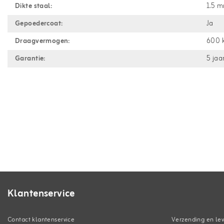
Dikte staal:
1.5 
Gepoedercoat:
Ja
Draagvermogen:
600 
Garantie:
5 jaa
Klantenservice
Contact klantenservice
Verzending en lev