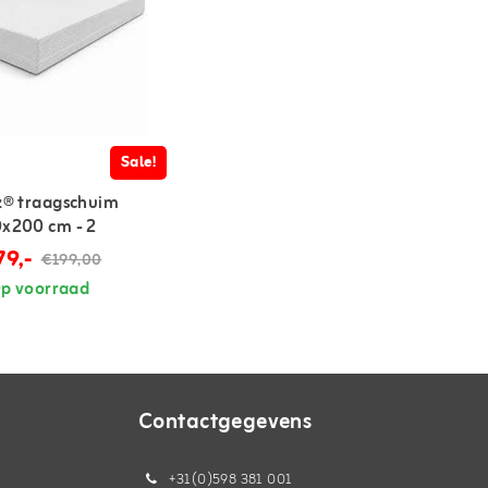
Sale!
z® traagschuim
x200 cm - 2
79,-
€199,00
p voorraad
Contactgegevens
+31(0)598 381 001