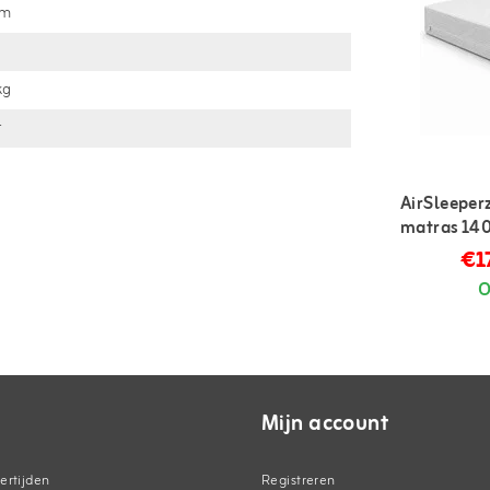
mm
kg
r
AirSleeper
matras 140
persoons
€1
O
Mijn account
ertijden
Registreren