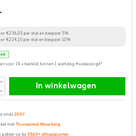
-
oor €236,55 per stuk en bespaar 5%
oor €224,10 per stuk en bespaar 10%
aad
n voor 14 u besteld, binnen 1 werkdag thuisbezorgd*
In winkelwagen
ne sinds
2007
kel met
Thuiswinkel Waarborg
 pakket op bij
3500+ afhaalpunten