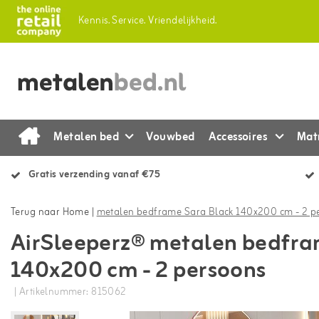
Kennis.
Service.
Vriendelijkheid.
Metalen bed
Vouwbed
Accessoires
Mat
Gratis verzending vanaf €75
Terug naar Home
|
metalen bedframe Sara Black 140x200 cm - 2 p
AirSleeperz® metalen bedfra
140x200 cm - 2 persoons
| Artikelnummer: 815062