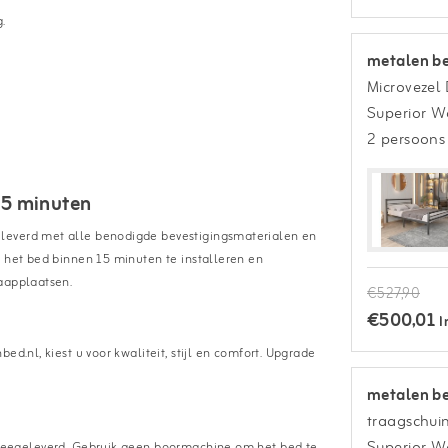
.
metalen be
Microvezel
Superior 
2 persoons
15 minuten
eleverd met alle benodigde bevestigingsmaterialen en
s het bed binnen 15 minuten te installeren en
laapplaatsen.
€527,90
€500,01
I
d.nl, kiest u voor kwaliteit, stijl en comfort. Upgrade
metalen be
traagschui
Superior 
 meegeleverd. Gebruik geen boormachine om het bed te