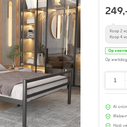
249,
Koop 2 v
Koop 4 v
Op voorr
Op werkdage
Al onli
Webwin
Haal uw