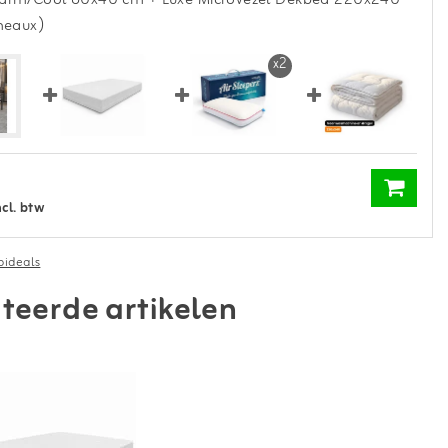
meaux)
x2
ncl. btw
ideals
teerde artikelen