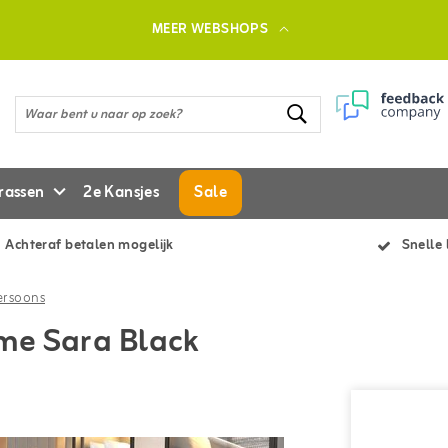
MEER WEBSHOPS
rassen
2e Kansjes
Sale
Achteraf betalen mogelijk
Snelle 
ersoons
me Sara Black