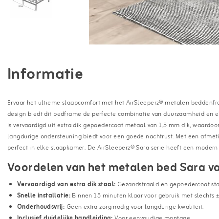
Informatie
Ervaar het ultieme slaapcomfort met het AirSleeperz® metalen beddenframe
design biedt dit bedframe de perfecte combinatie van duurzaamheid en 
is vervaardigd uit extra dik gepoedercoat metaal van 1,5 mm dik, waardoor 
langdurige ondersteuning biedt voor een goede nachtrust. Met een afme
perfect in elke slaapkamer. De AirSleeperz® Sara serie heeft een modern 
Voordelen van het metalen bed Sara v
Vervaardigd van extra dik staal:
Gezandstraald en gepoedercoat staa
Snelle installatie:
Binnen 15 minuten klaar voor gebruik met slechts ±
Onderhoudsvrij:
Geen extra zorg nodig voor langdurige kwaliteit.
Inclusief duidelijke handleiding:
Voor eenvoudige montage.