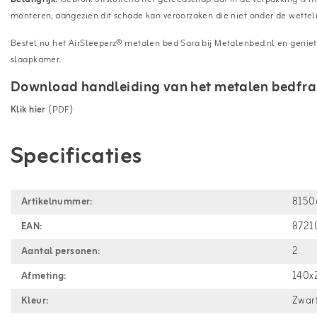
monteren, aangezien dit schade kan veroorzaken die niet onder de wettelij
Bestel nu het AirSleeperz® metalen bed Sara bij Metalenbed.nl en geniet
slaapkamer.
Download handleiding van het metalen bedfr
Klik hier
(PDF)
Specificaties
Artikelnummer:
8150
EAN:
8721
Aantal personen:
2
Afmeting:
140x
Kleur:
Zwar