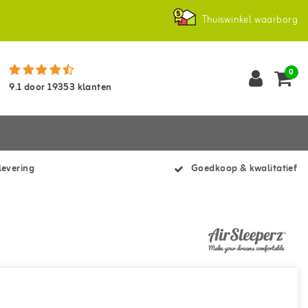
Thuiswinkel waarborg
0
9.1
door
19353
klanten
levering
Goedkoop & kwalitatief