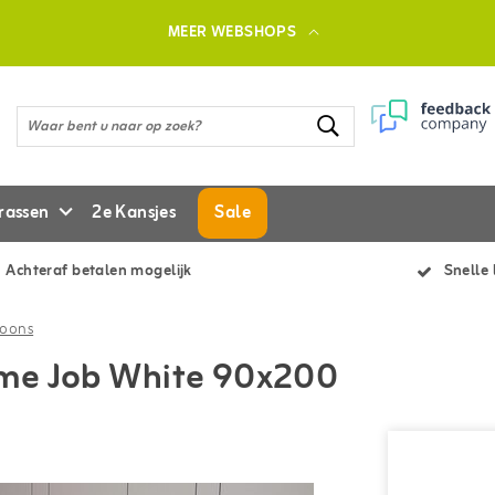
MEER WEBSHOPS
rassen
2e Kansjes
Sale
Achteraf betalen mogelijk
Snelle 
soons
ame Job White 90x200