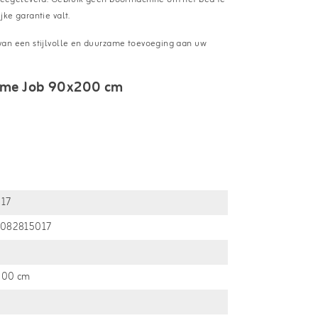
ke garantie valt.
van een stijlvolle en duurzame toevoeging aan uw
ame Job 90x200 cm
017
1082815017
200 cm