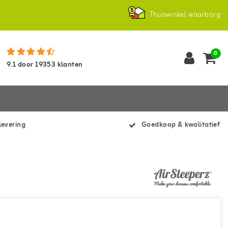
Thuiswinkel waarborg
0
9.1
door
19353
klanten
levering
Goedkoop & kwalitatief