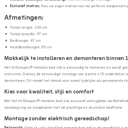
Exclusief matras:
Kies uw eigen matras voor de perfecte slaapervaring
Afmetingen:
Totale lengte: 206 cm
Totale breedte: 97 cm
Bedhoogte: 47 cm
Hoofdbordhoogte: 85 cm
Makkelijk te installeren en demonteren binnen 
Het AirSleeperz® metalen bed Job is eenvoudig te monteren en wordt ge
instructies. Dankzij de eenvoudige montage van slechts ± 15 onderdelen i
demonteren. Dit maakt het ideaal voor zowel tijdelijke als permanente s
Kies voor kwaliteit, stijl en comfort
Met het AirSleeperz® metalen bed Job, exclusief verkrijgbaar via Metalenbed
vandaag nog uw slaapkamer met dit prachtige en duurzame bedframe.
Montage zonder elektrisch gereedschap!
Belangrijk:
Gebruik uitsluitend het gereedschap dat in de verpakking is