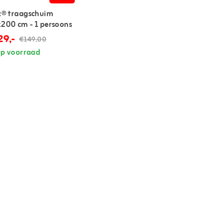
z® traagschuim
200 cm - 1 persoons
29,-
€149,00
p voorraad