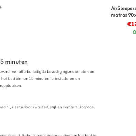
.
AirSleeper
matras 90x
€1
O
15 minuten
leverd met alle benodigde bevestigingsmaterialen en
s het bed binnen 15 minuten te installeren en
laapplaatsen.
.nl, kiest u voor kwaliteit, stijl en comfort. Upgrade
 meegeleverd. Gebruik geen boormachine om het bed te