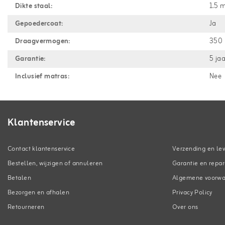
Dikte staal:
1.5 
Gepoedercoat:
Ja
Draagvermogen:
350 
Garantie:
5 ja
Inclusief matras:
Nee
Klantenservice
Contact klantenservice
Verzending en lev
Bestellen, wijzigen of annuleren
Garantie en repar
Betalen
Algemene voorw
Bezorgen en afhalen
Privacy Policy
Retourneren
Over ons