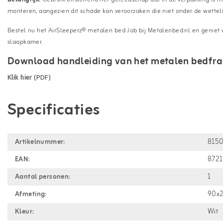
monteren, aangezien dit schade kan veroorzaken die niet onder de wettelij
Bestel nu het AirSleeperz® metalen bed Job bij Metalenbed.nl en geniet 
slaapkamer.
Download handleiding van het metalen bedfr
Klik hier
(PDF)
Specificaties
Artikelnummer:
815
EAN:
872
Aantal personen:
1
Afmeting:
90x
Kleur:
Wit