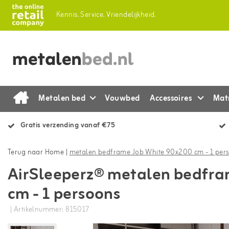
Kennis.
Service.
Vriendelijkheid.
Metalen bed
Vouwbed
Accessoires
Mat
Gratis verzending vanaf €75
Terug naar Home
|
metalen bedframe Job White 90x200 cm - 1 per
AirSleeperz® metalen bedfr
cm - 1 persoons
| Artikelnummer: 815017