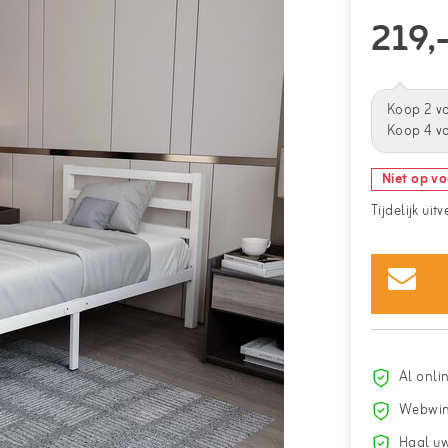
219,
Koop 2 v
Koop 4 vo
Niet op v
Tijdelijk uit
Al onli
Webwin
Haal uw