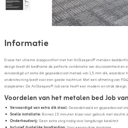
Informatie
Ervaar het ultieme slaapcomfort met het AirSleeperz® metalen beddenframe
design biedt dit bedframe de perfecte combinatie van duurzaamheid en e
vervaardigd uit extra dik gepoedercoat metaal van 1,5 mm dik, waardoor he
ondersteuning biedt voor een goede nachtrust. Met een afmeting van 90x
slaapkamer. De AirSleeperz® Job serie heeft een modern en strak design.
Voordelen van het metalen bed Job van
Vervaardigd van extra dik staal:
Gezandstraald en gepoedercoat staa
Snelle installatie:
Binnen 15 minuten klaar voor gebruik met slechts ±
Onderhoudsvrij:
Geen extra zorg nodig voor langdurige kwaliteit.
Inclusief duidelijke handleiding:
Voor eenvoudige montage.