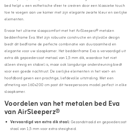
bed helpt u een esthetische sfeer te creëren door een klassieke touch
toe te voegen aan uw kamer met zijn elegante zwarte kleur en sierlijke
elementen.
Ervaar het ultieme slaapcomfort met het AirSleeperz® metalen
beddenframe Eva. Met zijn robuuste constructie en stijlvolle design
biedt dit bedframe de perfecte combinatie van duurzaamheid en
elegantie voor uw slaapkamer. Het beddenframe Eva is vervaardigd uit
extra dik gepoedercoat metaal van 1,5 mm dik, waardoor het niet
alleen stevig en stabiel is, maar ook langdurige ondersteuning biedt
voor een goede nachtrust. De sierlijke elementen in het voet- en
hoofdbord geven een prachtige, liefdevolle uitstraling. Met een
afmeting van 160x200 cm past dit tweepersoons model perfect in elke
slaapkamer.
Voordelen van het metalen bed Eva
van AirSleeperz®
Vervaardigd van extra dik staal:
Gezandstraald en gepoedercoat
staal van 1,5 mm voor extra stevigheid.