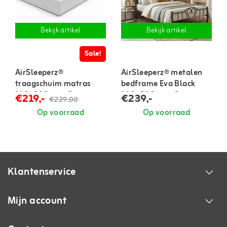
Bekijk artikel
Bekijk artikel
Sale!
AirSleeperz®
AirSleeperz® metalen
traagschuim matras
bedframe Eva Black
160x200 cm - 2
140x200 cm - 2
€219,-
€239,-
€229,00
persoons
persoons
Op voorraad
Op voorraad
Klantenservice
Mijn account