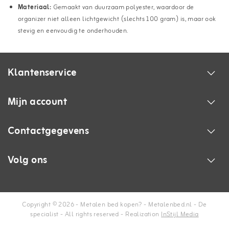
Materiaal:
Gemaakt van duurzaam polyester, waardoor de
organizer niet alleen lichtgewicht (slechts 100 gram) is, maar ook
stevig en eenvoudig te onderhouden.
Klantenservice
Mijn account
Contactgegevens
Volg ons
Copyright © 2026 - Metalen bed kopen? - Metalenbed.nl - De
specialist - All rights reserved - Realization
InStijl Media