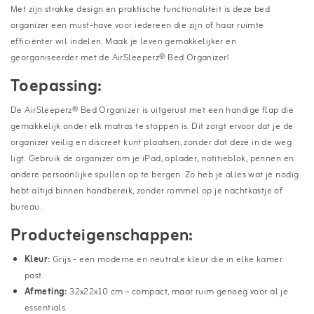
Met zijn strakke design en praktische functionaliteit is deze bed
organizer een must-have voor iedereen die zijn of haar ruimte
efficiënter wil indelen. Maak je leven gemakkelijker en
georganiseerder met de AirSleeperz® Bed Organizer!
Toepassing:
De AirSleeperz® Bed Organizer is uitgerust met een handige flap die
gemakkelijk onder elk matras te stoppen is. Dit zorgt ervoor dat je de
organizer veilig en discreet kunt plaatsen, zonder dat deze in de weg
ligt. Gebruik de organizer om je iPad, oplader, notitieblok, pennen en
andere persoonlijke spullen op te bergen. Zo heb je alles wat je nodig
hebt altijd binnen handbereik, zonder rommel op je nachtkastje of
bureau.
Producteigenschappen:
Kleur:
Grijs – een moderne en neutrale kleur die in elke kamer
past.
Afmeting:
32x22x10 cm – compact, maar ruim genoeg voor al je
essentials.