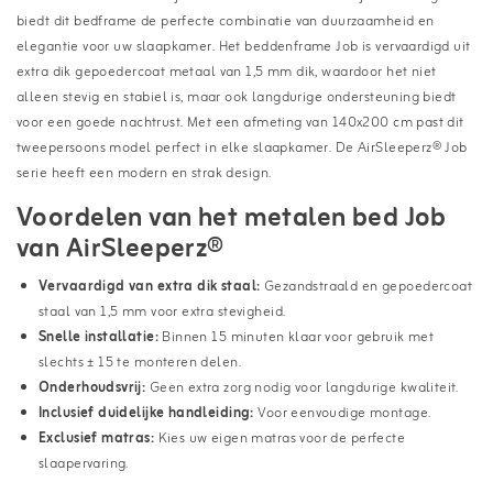
biedt dit bedframe de perfecte combinatie van duurzaamheid en
elegantie voor uw slaapkamer. Het beddenframe Job is vervaardigd uit
extra dik gepoedercoat metaal van 1,5 mm dik, waardoor het niet
alleen stevig en stabiel is, maar ook langdurige ondersteuning biedt
voor een goede nachtrust. Met een afmeting van 140x200 cm past dit
tweepersoons model perfect in elke slaapkamer. De AirSleeperz® Job
serie heeft een modern en strak design.
Voordelen van het metalen bed Job
van AirSleeperz®
Vervaardigd van extra dik staal:
Gezandstraald en gepoedercoat
staal van 1,5 mm voor extra stevigheid.
Snelle installatie:
Binnen 15 minuten klaar voor gebruik met
slechts ± 15 te monteren delen.
Onderhoudsvrij:
Geen extra zorg nodig voor langdurige kwaliteit.
Inclusief duidelijke handleiding:
Voor eenvoudige montage.
Exclusief matras:
Kies uw eigen matras voor de perfecte
slaapervaring.