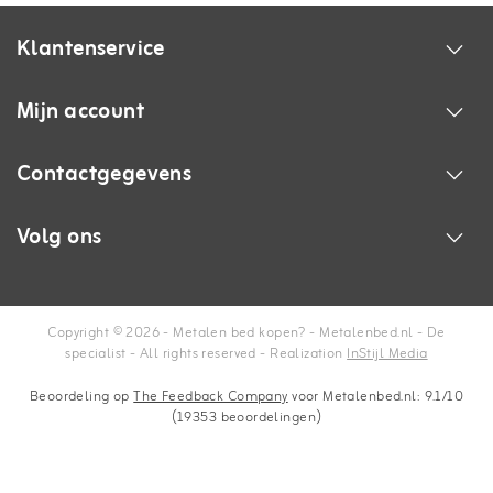
Klantenservice
Mijn account
Contactgegevens
Volg ons
Copyright © 2026 - Metalen bed kopen? - Metalenbed.nl - De
specialist - All rights reserved - Realization
InStijl Media
Beoordeling op
The Feedback Company
voor Metalenbed.nl: 9.1/10
(19353 beoordelingen)